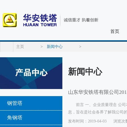
首页
主页
>
新闻中心
>
新闻中心
山东华安铁塔有限公司20
钢管塔
前言 一、企业质量理念 公
息，旨在是社会各界了解我公司的社
角钢塔
发布时间：2019-04-03
浏览次数