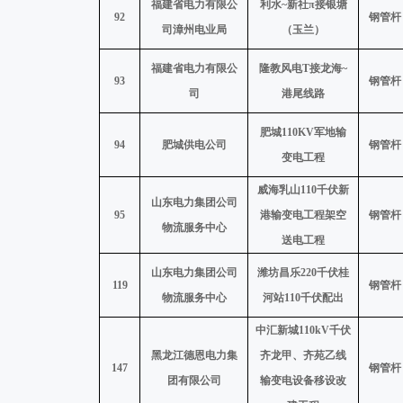
福建省电力有限公
利水
~
新社π接银塘
92
钢管杆
司漳州电业局
（玉兰）
福建省电力有限公
隆教风电
T
接龙海
~
93
钢管杆
司
港尾线路
肥城
110KV
军地输
94
肥城供电公司
钢管杆
变电工程
威海乳山
110
千伏新
山东电力集团公司
95
港输变电工程架空
钢管杆
物流服务中心
送电工程
山东电力集团公司
潍坊昌乐
220
千伏桂
119
钢管杆
物流服务中心
河站
110
千伏配出
中汇新城
110kV
千伏
黑龙江德恩电力集
齐龙甲、齐苑乙线
147
钢管杆
团有限公司
输变电设备移设改